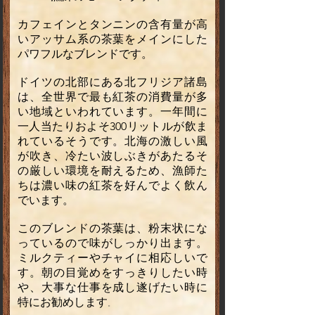
カフェインとタンニンの含有量が高
いアッサム系の茶葉をメインにした
パワフルなブレンドです。
ドイツの北部にある北フリジア諸島
は、全世界で最も紅茶の消費量が多
い地域といわれています。一年間に
一人当たりおよそ300リットルが飲ま
れているそうです。北海の激しい風
が吹き、冷たい波しぶきがあたるそ
の厳しい環境を耐えるため、漁師た
ちは濃い味の紅茶を好んでよく飲ん
でいます。
このブレンドの茶葉は、粉末状にな
っているので味がしっかり出ます。
ミルクティーやチャイに相応しいで
す。朝の目覚めをすっきりしたい時
や、大事な仕事を成し遂げたい時に
特にお勧めします
。