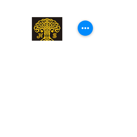
Jardin Secret
Join my mailing list
登録